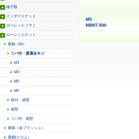
端子類
インサートナット
M5
NBNT-500
ローレットツマミ
ローレットナット
黄銅（Ni）
ツバ付・貫通全ネジ
M3
M4
M5
M6
段付・袋型
袋型
ツバ付・袋型
黄銅（金フラッシュ）
黄銅(クロム）