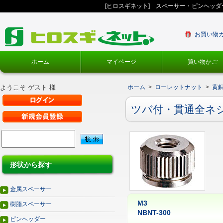
[ヒロスギネット] スペーサー・ピンヘッ
お買い物
ホーム
マイページ
買い物かご
ようこそ ゲスト 様
ホーム
>
ローレットナット
>
黄銅
ツバ付・貫通全ネ
形状から探す
金属スペーサー
M3
樹脂スペーサー
NBNT-300
ピンヘッダー