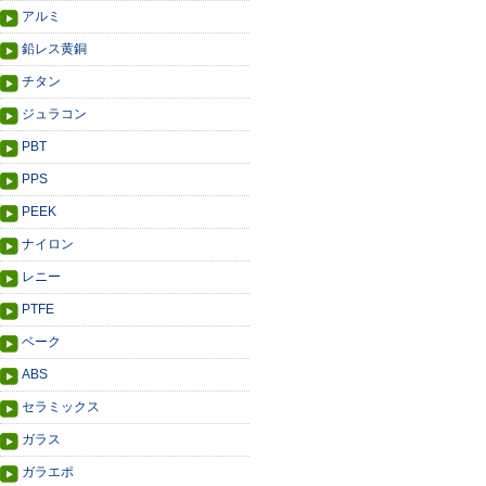
アルミ
鉛レス黄銅
チタン
ジュラコン
PBT
PPS
PEEK
ナイロン
レニー
PTFE
ベーク
ABS
セラミックス
ガラス
ガラエポ