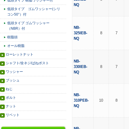
低頭タイプ 樹脂ワッシャー付
NQ
低頭タイプ ゴムワッシャー(シリ
コン50°）付
低頭タイプ ゴムワッシャー
NB-
（NBR）付
325IEB-
8
7
樹脂頭
NQ
オール樹脂
ローレットナット
NB-
シャフト/全ネジ/ばねポスト
330IEB-
8
7
ワッシャー
NQ
ブッシュ
ねじ
NB-
ボルト
310PEB-
10
8
NQ
ナット
リベット
NB-