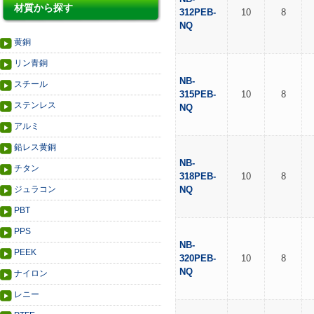
材質から探す
312PEB-
10
8
NQ
黄銅
リン青銅
NB-
スチール
315PEB-
10
8
ステンレス
NQ
アルミ
鉛レス黄銅
NB-
チタン
318PEB-
10
8
ジュラコン
NQ
PBT
PPS
NB-
PEEK
320PEB-
10
8
NQ
ナイロン
レニー