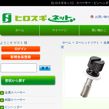
[ヒロスギネット] スペーサー・ピンヘッ
お買い物
ホーム
マイページ
買い物かご
ようこそ ゲスト 様
ホーム
>
ローレットツマミ
>
金
理
形状から探す
金属スペーサー
樹脂スペーサー
ピンヘッダー