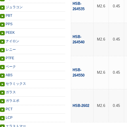
HSB-
M2.6
0.45
ジュラコン
264535
PBT
PPS
PEEK
HSB-
M2.6
0.45
ナイロン
264540
レニー
PTFE
ベーク
HSB-
M2.6
0.45
ABS
264550
セラミックス
ガラス
ガラエポ
HSB-2602
M2.6
0.45
PCT
LCP
エラストマー