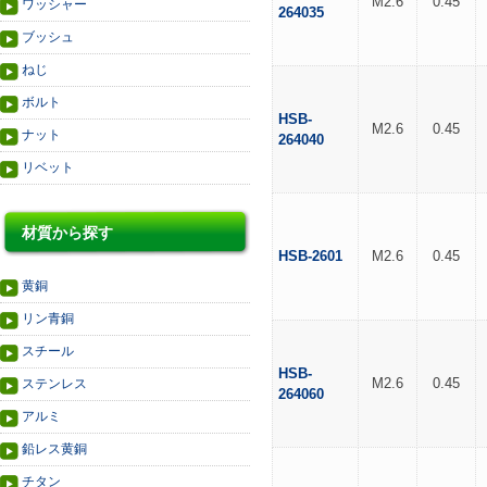
M2.6
0.45
ワッシャー
264035
ブッシュ
ねじ
ボルト
HSB-
M2.6
0.45
ナット
264040
リベット
材質から探す
HSB-2601
M2.6
0.45
黄銅
リン青銅
スチール
HSB-
M2.6
0.45
ステンレス
264060
アルミ
鉛レス黄銅
チタン