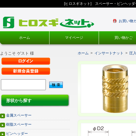
[ヒロスギネット] スペーサー・ピンヘッ
お買い物
ホーム
マイページ
買い物かご
ようこそ ゲスト 様
ホーム
>
インサートナット
>
圧
形状から探す
金属スペーサー
樹脂スペーサー
ピンヘッダー