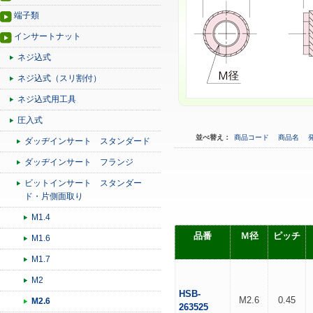
端子類
インサートナット
ネジ込式
ネジ込式（スリ割付）
ネジ込式用工具
圧入式
並べ替え：
商品コード
商品名
ダッヂインサート スタンダード
ダッヂインサート フランジ
ビットインサート スタンダー
ド・片側面取り
M1.4
品番
Ｍ径
ピッチ
M1.6
M1.7
M2
HSB-
M2.6
0.45
M2.6
263525