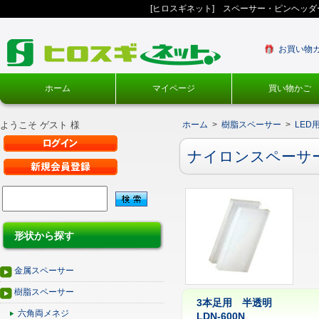
[ヒロスギネット] スペーサー・ピンヘッ
お買い物
ホーム
マイページ
買い物かご
ようこそ ゲスト 様
ホーム
>
樹脂スペーサー
>
LED
ナイロンスペーサー
形状から探す
金属スペーサー
樹脂スペーサー
3本足用 半透明
六角両メネジ
LDN-600N