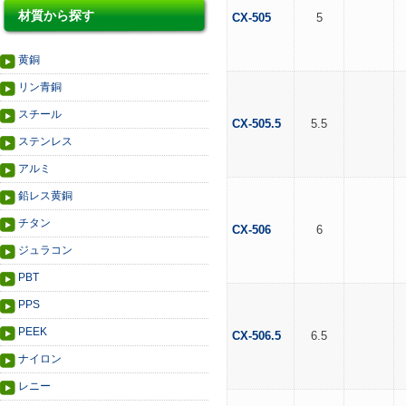
材質から探す
CX-505
5
黄銅
リン青銅
スチール
CX-505.5
5.5
ステンレス
アルミ
鉛レス黄銅
チタン
CX-506
6
ジュラコン
PBT
PPS
PEEK
CX-506.5
6.5
ナイロン
レニー