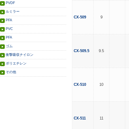
PVDF
ルミラー
CX-509
9
PFA
PVC
PFA
ゴム
CX-509.5
9.5
衝撃吸収ナイロン
ポリエチレン
その他
CX-510
10
CX-511
11