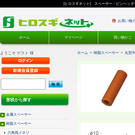
[ヒロスギネット] スペーサー・ピンヘッ
お買い物
ホーム
マイページ
買い物かご
ようこそ ゲスト 様
ホーム
>
樹脂スペーサー
>
丸型
形状から探す
金属スペーサー
樹脂スペーサー
六角両メネジ