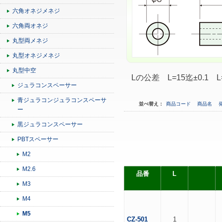
六角オネジメネジ
六角両オネジ
丸型両メネジ
丸型オネジメネジ
丸型中空
Lの公差 L=15迄±0.1 L
ジュラコンスペーサー
青ジュラコンジュラコンスペーサ
並べ替え：
商品コード
商品名
ー
黒ジュラコンスペーサー
PBTスペーサー
M2
M2.6
品番
L
M3
M4
M5
CZ-501
1