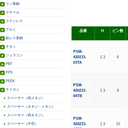
リン青銅
スチール
ステンレス
アルミ
品番
H
ピン数
鉛レス黄銅
チタン
PSM-
ジュラコン
420233-
2.3
6
03TA
PBT
PPS
PEEK
PSM-
ナイロン
420233-
2.3
8
04TB
スペーサー（両メネジ）
スペーサー（オネジ・メネジ）
スペーサー（両オネジ）
PSM-
スペーサー（中空）
420233-
2.3
10