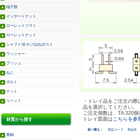
端子類
インサートナット
ローレットツマミ
ローレットナット
シャフト/全ネジ/ばねポスト
ワッシャー
ブッシュ
ねじ
ボルト
ナット
リベット
・トレイ品をご注文の際は、
品を選択してください。
ご注文個数は、TA:320個
トレイ図面は
こちらを参
材質から探す
並べ替え：
商品コード
商品名
黄銅