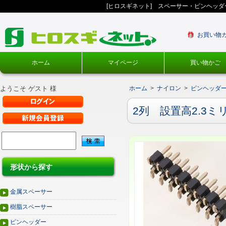
[ヒロスギネット] スペーサー・ピンヘッ
お買い物
ホーム
マイページ
買い物かご
ようこそ ゲスト 様
ホーム
>
ナイロン
>
ピンヘッダー
2列 設置高2.3ミ
形状から探す
金属スペーサー
樹脂スペーサー
ピンヘッダー