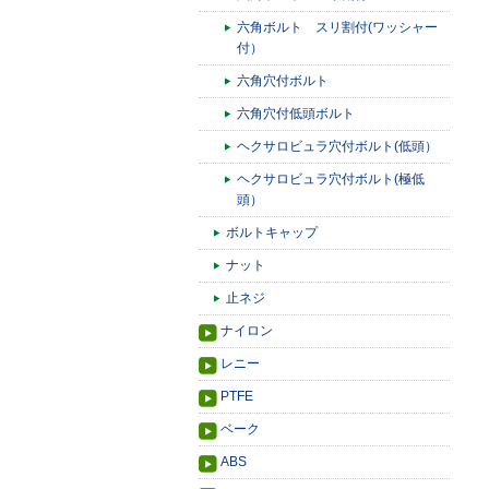
六角ボルト スリ割付(ワッシャー
付）
六角穴付ボルト
六角穴付低頭ボルト
ヘクサロビュラ穴付ボルト(低頭）
ヘクサロビュラ穴付ボルト(極低
頭）
ボルトキャップ
ナット
止ネジ
ナイロン
レニー
PTFE
ベーク
ABS