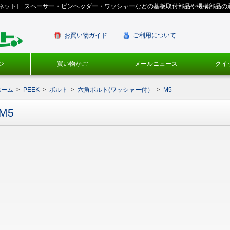
ギネット] スペーサー・ピンヘッダー・ワッシャーなどの基板取付部品や機構部品の
お買い物ガイド
ご利用について
ジ
買い物かご
メールニュース
クイ
ホーム
>
PEEK
>
ボルト
>
六角ボルト(ワッシャー付）
>
M5
M5