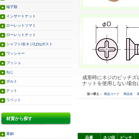
端子類
インサートナット
ローレットツマミ
ローレットナット
シャフト/全ネジ/ばねポスト
ワッシャー
ブッシュ
ねじ
成形時にネジのピッチズ
ボルト
ナットを使用しない場合
ナット
並べ替え：
商品コード
商品名
リベット
材質から探す
黄銅
品番
ネジ径
ピッチ