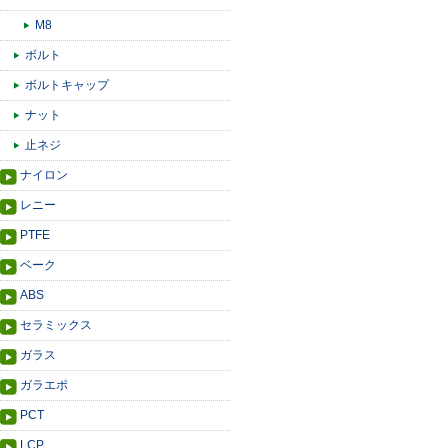
M8
ボルト
ボルトキャップ
ナット
止ネジ
ナイロン
レニー
PTFE
ベーク
ABS
セラミックス
ガラス
ガラエポ
PCT
LCP