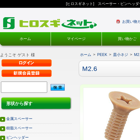
[ヒロスギネット] スペーサー・ピンヘッ
お買い物
ホーム
マイページ
買い物かご
ようこそ ゲスト 様
ホーム
>
PEEK
>
皿小ネジ
>
M2
M2.6
形状から探す
金属スペーサー
樹脂スペーサー
ピンヘッダー