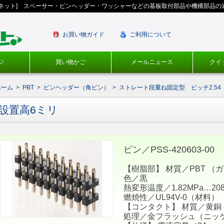
ギネット] スペーサー・ピンヘッダー・ワッシャーなどの基板取付部品や機構部品の
お買い物ガイド
ご利用について
ジ
買い物かご
メールニュース
クイ
ホーム
>
PBT
>
ピンヘッダー（角ピン）
>
ストレート段重ね固定型 ピッチ2.54
設置高6ミリ
ピン／PSS-420603-00
【樹脂部】 材質／PBT （
色／黒
熱変形温度／1.82MPa…20
燃焼性／UL94V-0（材料）
【コンタクト】 材質／黄銅
処理／金フラッシュ（ニッ