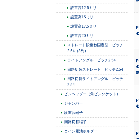
0
設置高12.5ミリ
設置高15ミリ
設置高17.5ミリ
P
4
設置高20ミリ
ストレート段重ね固定型 ピッチ
2.54（3列）
ライトアングル ピッチ2.54
P
4
回路切替ストレート ピッチ2.54
0
回路切替ライトアングル ピッチ
2.54
ピンヘッダー（角ピンソケット）
P
ジャンパー
4
段重ね端子
回路切替端子
コイン電池ホルダー
P