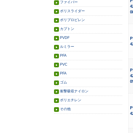
P
ファイバー
4
ポリスライダー
0
ポリプロピレン
カプトン
PVDF
P
4
ルミラー
PFA
PVC
P
PFA
4
0
ゴム
衝撃吸収ナイロン
ポリエチレン
P
その他
4