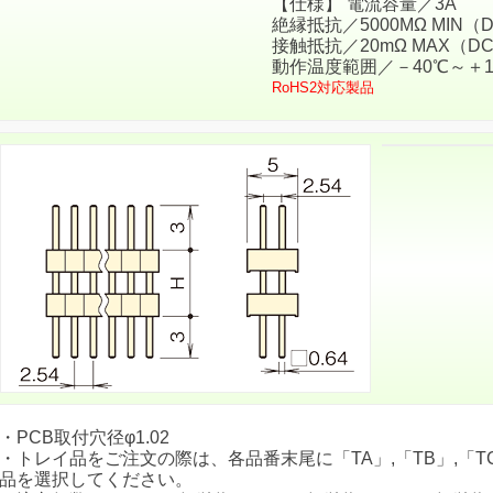
【仕様】 電流容量／3A
絶縁抵抗／5000MΩ MIN（D
接触抵抗／20mΩ MAX（DC
動作温度範囲／－40℃～＋1
RoHS2対応製品
・PCB取付穴径φ1.02
・トレイ品をご注文の際は、各品番末尾に「TA」,「TB」,「TC
品を選択してください。