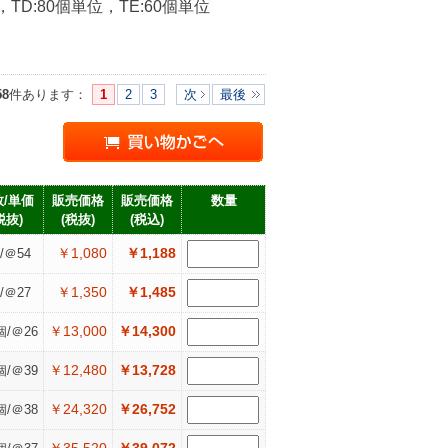
，TD:80個単位，TE:60個単位
58
件あります
：
1
2
3
次
最後
/単価
販売価格
販売価格
数量
税抜)
(税抜)
(税込)
￥1,080
￥1,188
/＠54
￥1,350
￥1,485
/＠27
￥13,000
￥14,300
個/＠26
￥12,480
￥13,728
個/＠39
￥24,320
￥26,752
個/＠38