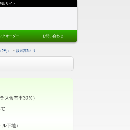
通販サイト
ックオーダー
お問い合わせ
（2列）
>
設置高6ミリ
ガラス含有率30％）
8℃
ケル下地）