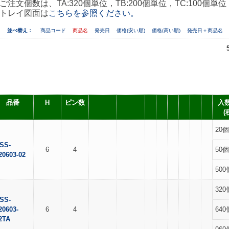
ご注文個数は、TA:320個単位，TB:200個単位，TC:100個単位
トレイ図面は
こちらを参照ください。
並べ替え：
商品コード
商品名
発売日
価格(安い順)
価格(高い順)
発売日＋商品名
品番
H
ピン数
入数
(
20個
SS-
6
4
50個
20603-02
500
320
SS-
20603-
6
4
640
2TA