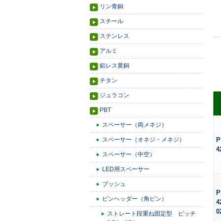
リン青銅
スチール
ステンレス
アルミ
鉛レス黄銅
チタン
ジュラコン
PBT
スペーサー（両メネジ）
スペーサー（オネジ・メネジ）
P
4
スペーサー（中空）
LED用スペーサー
ブッシュ
P
ピンヘッダー（角ピン）
4
0
ストレート段重ね固定型 ピッチ