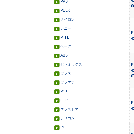
4
PPS
0
PEEK
ナイロン
レニー
P
PTFE
4
ベーク
ABS
セラミックス
P
4
ガラス
0
ガラエポ
PCT
LCP
P
4
エラストマー
シリコン
PC