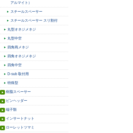
アルマイト）
スチールスペーサー
スチールスペーサー スリ割付
丸型オネジメネジ
丸型中空
四角両メネジ
四角オネジメネジ
四角中空
D-sub 取付用
特殊型
樹脂スペーサー
ピンヘッダー
端子類
インサートナット
ローレットツマミ