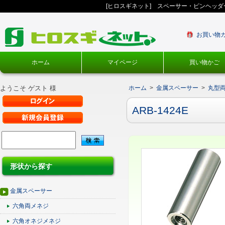
[ヒロスギネット] スペーサー・ピンヘッ
お買い物
ホーム
マイページ
買い物かご
ようこそ ゲスト 様
ホーム
>
金属スペーサー
>
丸型
ARB-1424E
形状から探す
金属スペーサー
六角両メネジ
六角オネジメネジ