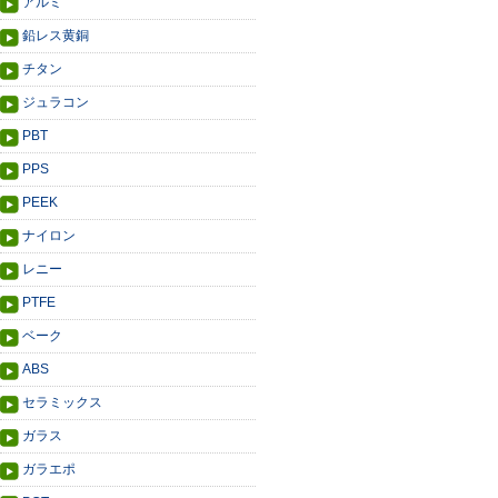
アルミ
鉛レス黄銅
チタン
ジュラコン
PBT
PPS
PEEK
ナイロン
レニー
PTFE
ベーク
ABS
セラミックス
ガラス
ガラエポ