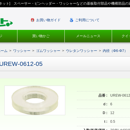
ギネット] スペーサー・ピンヘッダー・ワッシャーなどの基板取付部品や機構部品の
お買い物ガイド
ご利用について
ジ
買い物かご
メールニュース
クイ
ホーム
>
ワッシャー
>
ゴムワッシャー
>
ウレタンワッシャー
>
内径（Φ6-Φ7）
UREW-0612-05
品番 :
UREW-0612
d :
6
D :
12
t :
0.5