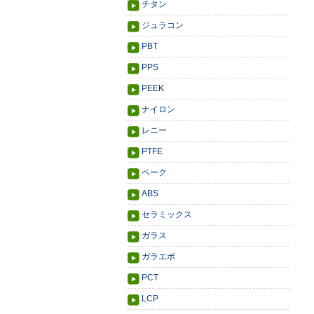
チタン
ジュラコン
PBT
PPS
PEEK
ナイロン
レニー
PTFE
ベーク
ABS
セラミックス
ガラス
ガラエポ
PCT
LCP