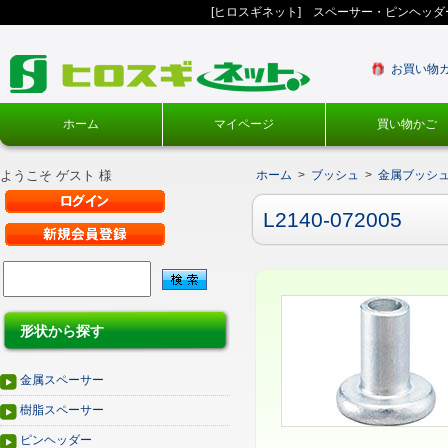
[ヒロスギネット] スペーサー・ピンヘッ
お買い物
ホーム
マイページ
買い物かご
ようこそ ゲスト 様
ホーム
>
ブッシュ
>
金属ブッシ
L2140-072005
形状から探す
金属スペーサー
樹脂スペーサー
ピンヘッダー