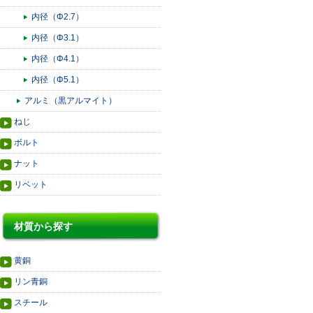
内径（Φ2.7）
内径（Φ3.1）
内径（Φ4.1）
内径（Φ5.1）
アルミ（黒アルマイト）
ねじ
ボルト
ナット
リベット
材質から探す
黄銅
リン青銅
スチール