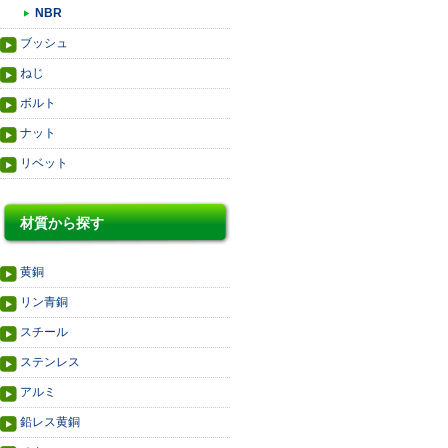
NBR
ブッシュ
ねじ
ボルト
ナット
リベット
材質から探す
黄銅
リン青銅
スチール
ステンレス
アルミ
鉛レス黄銅