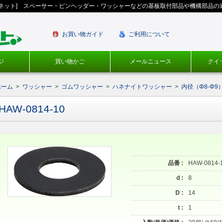
ギネット] スペーサー・ピンヘッダー・ワッシャーなどの基板取付部品や機構部品の
お買い物ガイド
ご利用について
ジ
買い物かご
メールニュース
クイ
ホーム
>
ワッシャー
>
ゴムワッシャー
>
ハネナイトワッシャー
>
内径（Φ8-Φ9
HAW-0814-10
品番 :
HAW-0814-
d :
8
D :
14
t :
1