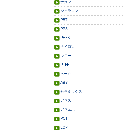
チタン
ジュラコン
PBT
PPS
PEEK
ナイロン
レニー
PTFE
ベーク
ABS
セラミックス
ガラス
ガラエポ
PCT
LCP