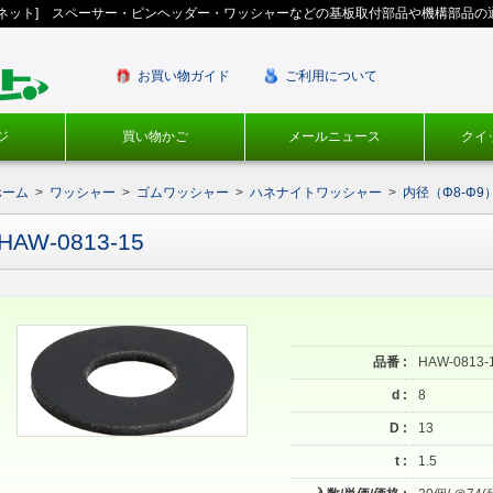
ギネット] スペーサー・ピンヘッダー・ワッシャーなどの基板取付部品や機構部品の
お買い物ガイド
ご利用について
ジ
買い物かご
メールニュース
クイ
ホーム
>
ワッシャー
>
ゴムワッシャー
>
ハネナイトワッシャー
>
内径（Φ8-Φ9
HAW-0813-15
品番 :
HAW-0813-
d :
8
D :
13
t :
1.5