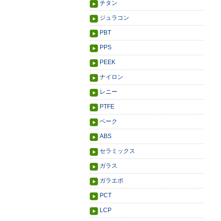
チタン
ジュラコン
PBT
PPS
PEEK
ナイロン
レニー
PTFE
ベーク
ABS
セラミックス
ガラス
ガラエポ
PCT
LCP