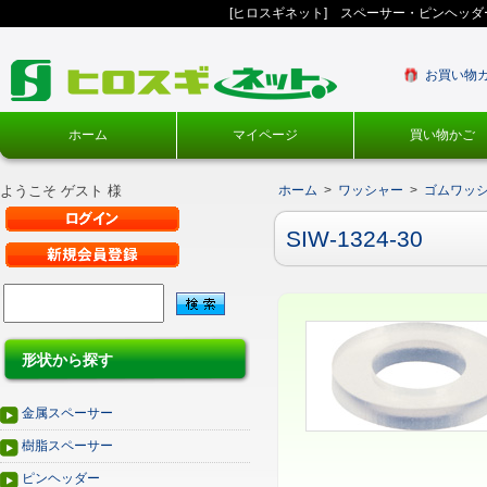
[ヒロスギネット] スペーサー・ピンヘッ
お買い物
ホーム
マイページ
買い物かご
ようこそ ゲスト 様
ホーム
>
ワッシャー
>
ゴムワッ
SIW-1324-30
形状から探す
金属スペーサー
樹脂スペーサー
ピンヘッダー