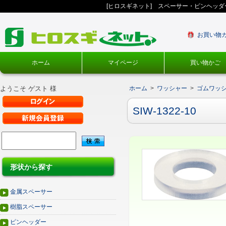
[ヒロスギネット] スペーサー・ピンヘッ
お買い物
ホーム
マイページ
買い物かご
ようこそ ゲスト 様
ホーム
>
ワッシャー
>
ゴムワッ
SIW-1322-10
形状から探す
金属スペーサー
樹脂スペーサー
ピンヘッダー