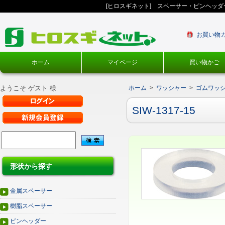
[ヒロスギネット] スペーサー・ピンヘッ
お買い物
ホーム
マイページ
買い物かご
ようこそ ゲスト 様
ホーム
>
ワッシャー
>
ゴムワッ
SIW-1317-15
形状から探す
金属スペーサー
樹脂スペーサー
ピンヘッダー