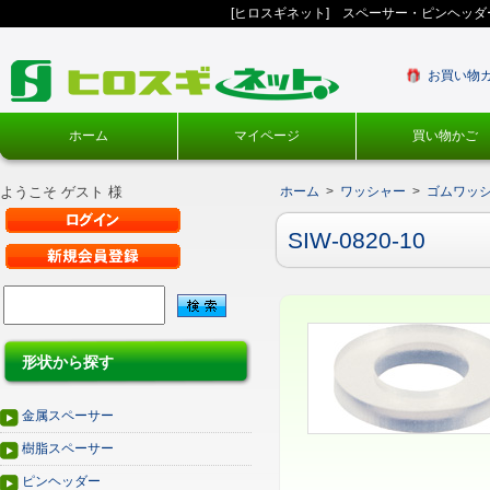
[ヒロスギネット] スペーサー・ピンヘッ
お買い物
ホーム
マイページ
買い物かご
ようこそ ゲスト 様
ホーム
>
ワッシャー
>
ゴムワッ
SIW-0820-10
形状から探す
金属スペーサー
樹脂スペーサー
ピンヘッダー