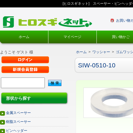
[ヒロスギネット] スペーサー・ピンヘッ
お買い物
ホーム
マイページ
買い物かご
ようこそ ゲスト 様
ホーム
>
ワッシャー
>
ゴムワッ
SIW-0510-10
形状から探す
金属スペーサー
樹脂スペーサー
ピンヘッダー