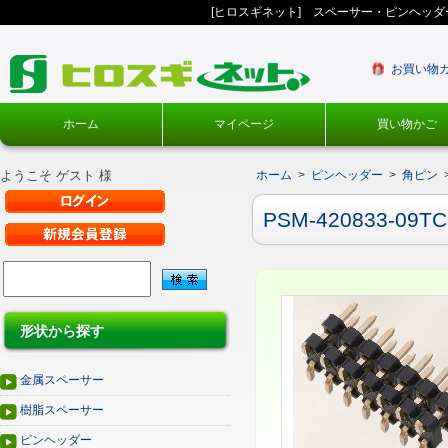
[ヒロスギネット] スペーサー・ピンヘッ
お買い物
ホーム
マイページ
買い物かご
ようこそ ゲスト 様
ホーム
>
ピンヘッダー
>
角ピン
PSM-420833-09TC
形状から探す
金属スペーサー
樹脂スペーサー
ピンヘッダー