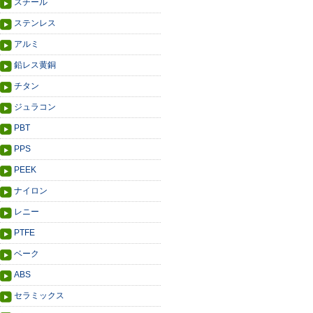
スチール
ステンレス
アルミ
鉛レス黄銅
チタン
ジュラコン
PBT
PPS
PEEK
ナイロン
レニー
PTFE
ベーク
ABS
セラミックス