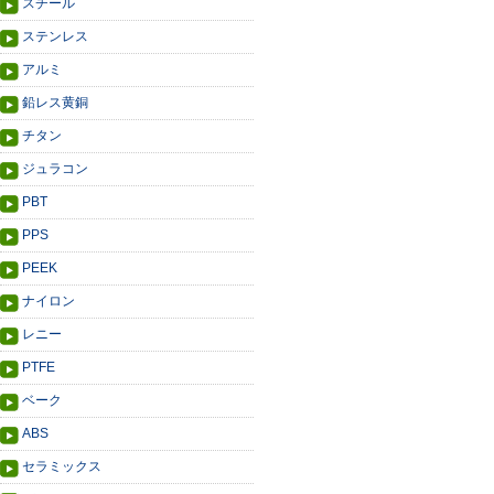
スチール
ステンレス
アルミ
鉛レス黄銅
チタン
ジュラコン
PBT
PPS
PEEK
ナイロン
レニー
PTFE
ベーク
ABS
セラミックス