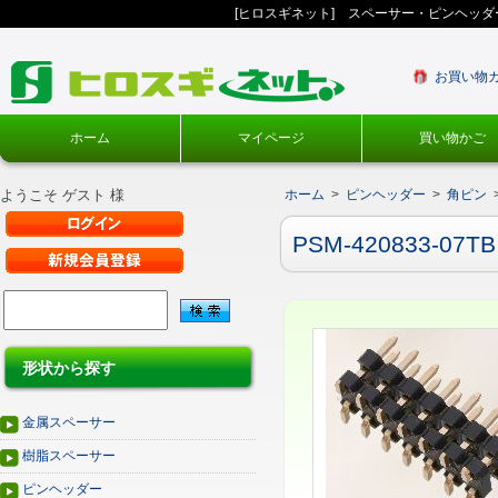
[ヒロスギネット] スペーサー・ピンヘッ
お買い物
ホーム
マイページ
買い物かご
ようこそ ゲスト 様
ホーム
>
ピンヘッダー
>
角ピン
PSM-420833-07TB
形状から探す
金属スペーサー
樹脂スペーサー
ピンヘッダー