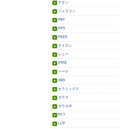
チタン
ジュラコン
PBT
PPS
PEEK
ナイロン
レニー
PTFE
ベーク
ABS
セラミックス
ガラス
ガラエポ
PCT
LCP