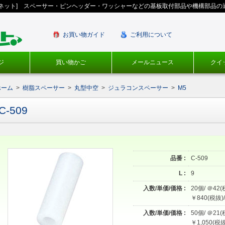
ギネット] スペーサー・ピンヘッダー・ワッシャーなどの基板取付部品や機構部品の
お買い物ガイド
ご利用について
ジ
買い物かご
メールニュース
クイ
ホーム
>
樹脂スペーサー
>
丸型中空
>
ジュラコンスペーサー
>
M5
C-509
品番 :
C-509
L :
9
入数/単価/価格 :
20個/ ＠42(
￥840(税抜)/
入数/単価/価格 :
50個/ ＠21(
￥1,050(税抜