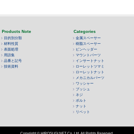
Products Note
Categories
目的別分類
金属スペーサー
材料性質
樹脂スペーサー
表面処理
ピンヘッダー
用語集
マウントパーツ
品番と記号
インサートナット
技術資料
ローレットツマミ
ローレットナット
メカニカルパーツ
ワッシャー
ブッシュ
ネジ
ボルト
ナット
リベット
Copyright © HIROSUGI NET Co.,Ltd. All Rights Reserved.