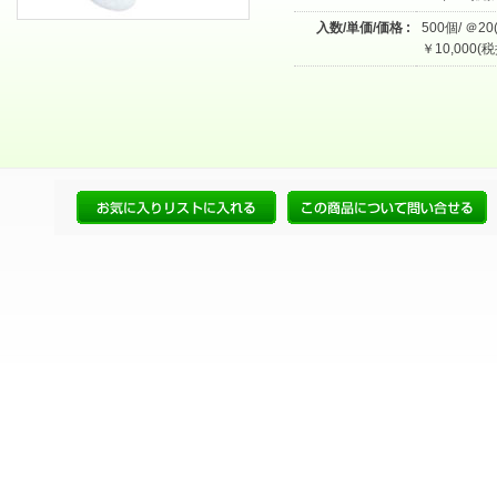
入数/単価/価格 :
500個/ ＠20
￥10,000(税