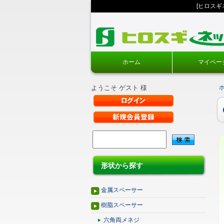
[ヒロス
ホーム
マイペー
ようこそ ゲスト 様
形状から探す
金属スペーサー
樹脂スペーサー
六角両メネジ