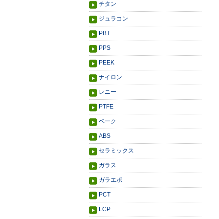
チタン
ジュラコン
PBT
PPS
PEEK
ナイロン
レニー
PTFE
ベーク
ABS
セラミックス
ガラス
ガラエポ
PCT
LCP