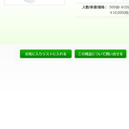
入数/単価/価格 :
500個/ ＠20
￥10,000(税