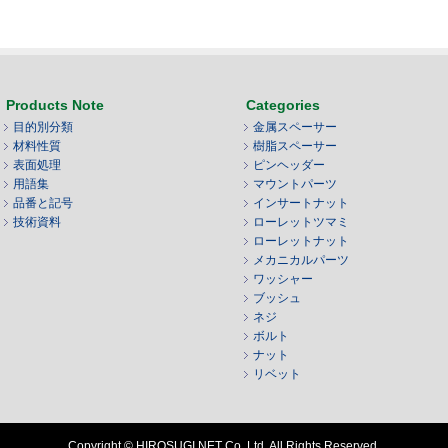
Products Note
Categories
目的別分類
金属スペーサー
材料性質
樹脂スペーサー
表面処理
ピンヘッダー
用語集
マウントパーツ
品番と記号
インサートナット
技術資料
ローレットツマミ
ローレットナット
メカニカルパーツ
ワッシャー
ブッシュ
ネジ
ボルト
ナット
リベット
Copyright © HIROSUGI NET Co.,Ltd. All Rights Reserved.