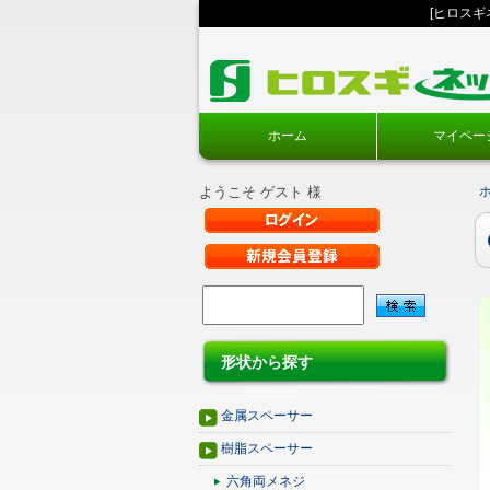
[ヒロス
ホーム
マイペー
ようこそ ゲスト 様
形状から探す
金属スペーサー
樹脂スペーサー
六角両メネジ