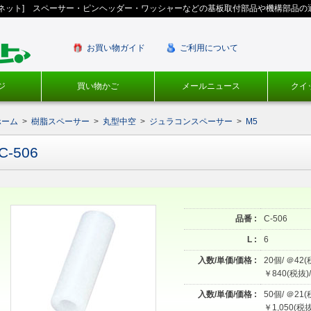
ギネット] スペーサー・ピンヘッダー・ワッシャーなどの基板取付部品や機構部品の
お買い物ガイド
ご利用について
ジ
買い物かご
メールニュース
クイ
ホーム
>
樹脂スペーサー
>
丸型中空
>
ジュラコンスペーサー
>
M5
C-506
品番 :
C-506
L :
6
入数/単価/価格 :
20個/ ＠42(
￥840(税抜)/
入数/単価/価格 :
50個/ ＠21(
￥1,050(税抜