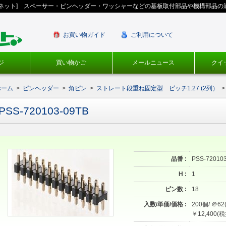
ギネット] スペーサー・ピンヘッダー・ワッシャーなどの基板取付部品や機構部品の
お買い物ガイド
ご利用について
ジ
買い物かご
メールニュース
クイ
ホーム
>
ピンヘッダー
>
角ピン
>
ストレート段重ね固定型 ピッチ1.27 (2列）
>
PSS-720103-09TB
品番 :
PSS-72010
H :
1
ピン数 :
18
入数/単価/価格 :
200個/ ＠62
￥12,400(税