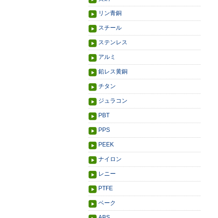
リン青銅
スチール
ステンレス
アルミ
鉛レス黄銅
チタン
ジュラコン
PBT
PPS
PEEK
ナイロン
レニー
PTFE
ベーク
ABS