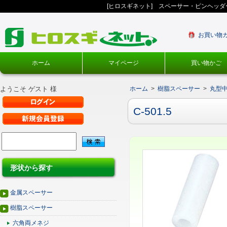
[ヒロスギネット] スペーサー・ピンヘッ
お買い物
ホーム
マイページ
買い物かご
ようこそ ゲスト 様
ホーム
>
樹脂スペーサー
>
丸型
C-501.5
形状から探す
金属スペーサー
樹脂スペーサー
六角両メネジ