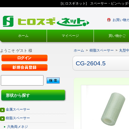
[ヒロスギネット] スペーサー・ピンヘッ
お買い物
ホーム
マイページ
買い物かご
ようこそ ゲスト 様
ホーム
>
樹脂スペーサー
>
丸型
CG-2604.5
形状から探す
金属スペーサー
樹脂スペーサー
六角両メネジ