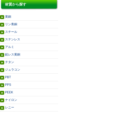
材質から探す
黄銅
リン青銅
スチール
ステンレス
アルミ
鉛レス黄銅
チタン
ジュラコン
PBT
PPS
PEEK
ナイロン
レニー