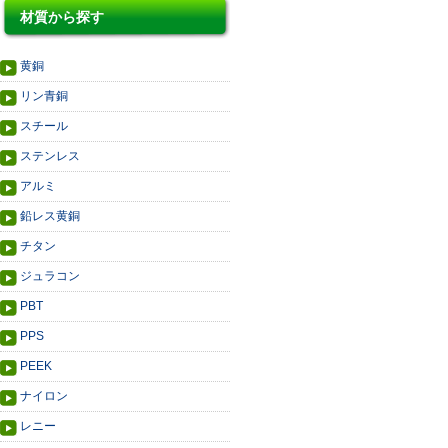
材質から探す
黄銅
リン青銅
スチール
ステンレス
アルミ
鉛レス黄銅
チタン
ジュラコン
PBT
PPS
PEEK
ナイロン
レニー