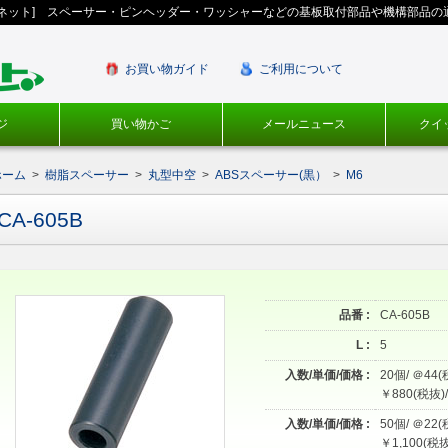
ギネット] スペーサー・ピンヘッダー・ワッシャーなどの基板取付部品や機構部品の
お買い物ガイド
ご利用について
ジ
買い物かご
メールニュース
クイ
ホーム
>
樹脂スペーサー
>
丸型中空
>
ABSスペーサー(黒）
>
M6
CA-605B
品番 :
CA-605B
L :
5
入数/単価/価格 :
20個/ ＠44(
￥880(税抜)/
入数/単価/価格 :
50個/ ＠22(
￥1,100(税抜