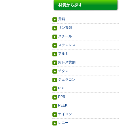
材質から探す
黄銅
リン青銅
スチール
ステンレス
アルミ
鉛レス黄銅
チタン
ジュラコン
PBT
PPS
PEEK
ナイロン
レニー