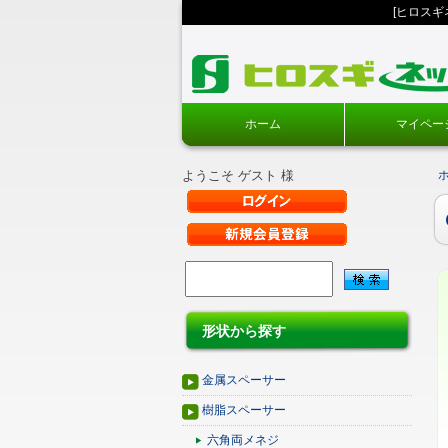
[ヒロス
ホーム
マイペー
ようこそ ゲスト 様
形状から探す
金属スペーサー
樹脂スペーサー
六角両メネジ