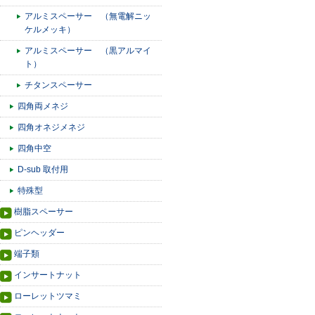
アルミスペーサー （無電解ニッ
ケルメッキ）
アルミスペーサー （黒アルマイ
ト）
チタンスペーサー
四角両メネジ
四角オネジメネジ
四角中空
D-sub 取付用
特殊型
樹脂スペーサー
ピンヘッダー
端子類
インサートナット
ローレットツマミ