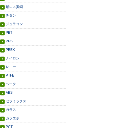
鉛レス黄銅
チタン
ジュラコン
PBT
PPS
PEEK
ナイロン
レニー
PTFE
ベーク
ABS
セラミックス
ガラス
ガラエポ
PCT