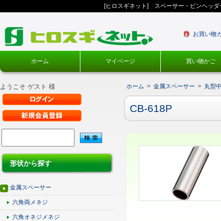
[ヒロスギネット] スペーサー・ピンヘッ
お買い物
ホーム
マイページ
買い物かご
ようこそ ゲスト 様
ホーム
>
金属スペーサー
>
丸型
CB-618P
形状から探す
金属スペーサー
六角両メネジ
六角オネジメネジ