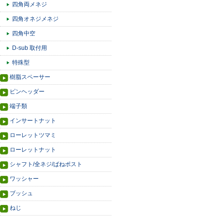
四角両メネジ
四角オネジメネジ
四角中空
D-sub 取付用
特殊型
樹脂スペーサー
ピンヘッダー
端子類
インサートナット
ローレットツマミ
ローレットナット
シャフト/全ネジ/ばねポスト
ワッシャー
ブッシュ
ねじ