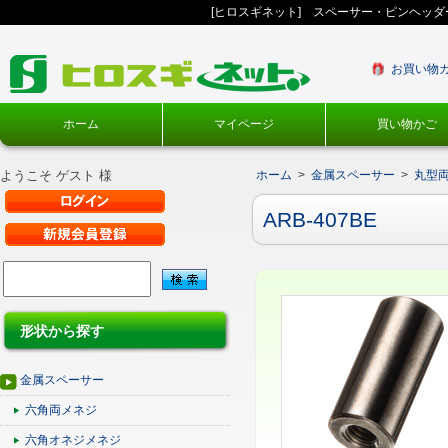
[ヒロスギネット] スペーサー・ピンヘッ
お買い物
ホーム
マイページ
買い物かご
ようこそ ゲスト 様
ホーム
>
金属スペーサー
>
丸型
ARB-407BE
形状から探す
金属スペーサー
六角両メネジ
六角オネジメネジ