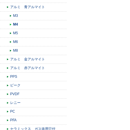
アルミ 青アルマイト
M3
M4
M5
M6
M8
アルミ 金アルマイト
アルミ 赤アルマイト
PPS
ピーク
PVDF
レニー
PC
PFA
セラミックス ガス抜用穴付