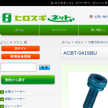
[ヒロスギネット] スペーサー・ピンヘッ
お買い物
ホーム
マイページ
買い物かご
ようこそ ゲスト 様
ホーム
>
ボルト
>
六角穴付ボル
ACBT-0415BU
形状から探す
金属スペーサー
樹脂スペーサー
ピンヘッダー