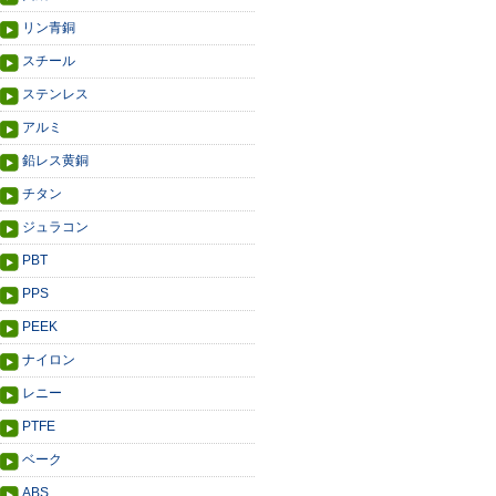
リン青銅
スチール
ステンレス
アルミ
鉛レス黄銅
チタン
ジュラコン
PBT
PPS
PEEK
ナイロン
レニー
PTFE
ベーク
ABS