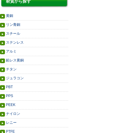
材質から探す
黄銅
リン青銅
スチール
ステンレス
アルミ
鉛レス黄銅
チタン
ジュラコン
PBT
PPS
PEEK
ナイロン
レニー
PTFE