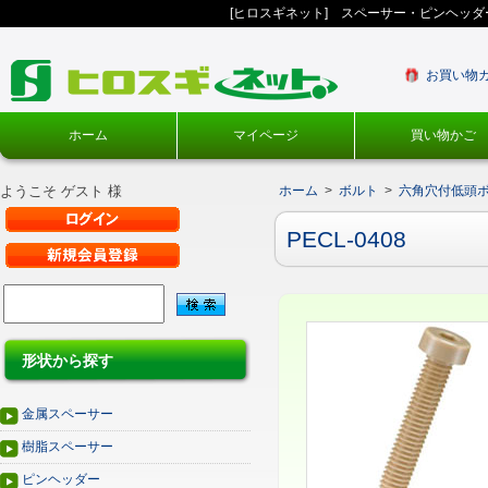
[ヒロスギネット] スペーサー・ピンヘッ
お買い物
ホーム
マイページ
買い物かご
ようこそ ゲスト 様
ホーム
>
ボルト
>
六角穴付低頭
PECL-0408
形状から探す
金属スペーサー
樹脂スペーサー
ピンヘッダー