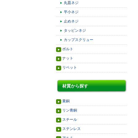
丸皿ネジ
平小ネジ
止めネジ
タッピンネジ
カップスクリュー
ボルト
ナット
リベット
材質から探す
黄銅
リン青銅
スチール
ステンレス