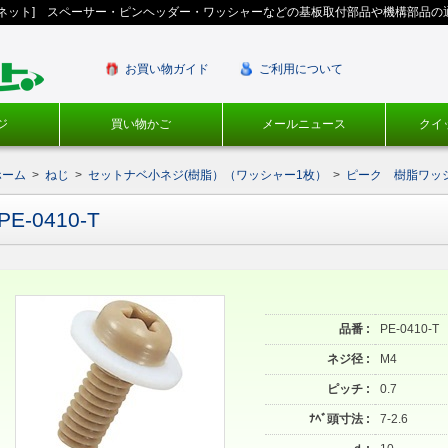
ギネット] スペーサー・ピンヘッダー・ワッシャーなどの基板取付部品や機構部品の
お買い物ガイド
ご利用について
ジ
買い物かご
メールニュース
クイ
ホーム
>
ねじ
>
セットナベ小ネジ(樹脂）（ワッシャー1枚）
>
ピーク 樹脂ワッシ
PE-0410-T
品番 :
PE-0410-T
ネジ径 :
M4
ピッチ :
0.7
ﾅﾍﾞ頭寸法 :
7-2.6