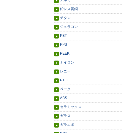
アルミ
鉛レス黄銅
チタン
ジュラコン
PBT
PPS
PEEK
ナイロン
レニー
PTFE
ベーク
ABS
セラミックス
ガラス
ガラエポ