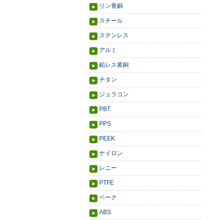
リン青銅
スチール
ステンレス
アルミ
鉛レス黄銅
チタン
ジュラコン
PBT
PPS
PEEK
ナイロン
レニー
PTFE
ベーク
ABS