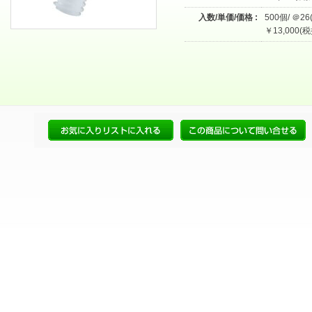
入数/単価/価格 :
500個/ ＠26
￥13,000(税