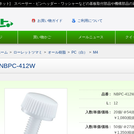
ギネット] スペーサー・ピンヘッダー・ワッシャーなどの基板取付部品や機構部品の
お買い物ガイド
ご利用について
ジ
買い物かご
メールニュース
クイ
ホーム
>
ローレットツマミ
>
オール樹脂
>
PC（白）
>
M4
NBPC-412W
品番 :
NBPC-412
L :
12
入数/単価/価格 :
20個/ ＠54(
￥1,080(税抜
入数/単価/価格 :
50個/ ＠27(
￥1,350(税抜