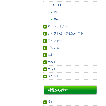
PC（白）
M3
M4
ローレットナット
シャフト/全ネジ/ばねポスト
ワッシャー
ブッシュ
ねじ
ボルト
ナット
リベット
材質から探す
黄銅