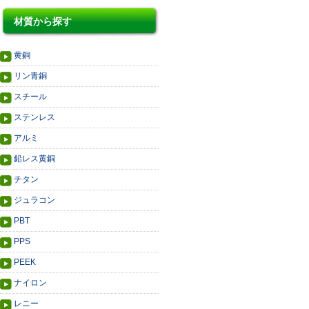
材質から探す
黄銅
リン青銅
スチール
ステンレス
アルミ
鉛レス黄銅
チタン
ジュラコン
PBT
PPS
PEEK
ナイロン
レニー