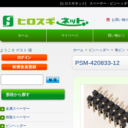
[ヒロスギネット] スペーサー・ピンヘッ
お買い物
ホーム
マイページ
買い物かご
ようこそ ゲスト 様
ホーム
>
ピンヘッダー
>
角ピン
PSM-420833-12
形状から探す
金属スペーサー
樹脂スペーサー
ピンヘッダー