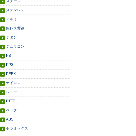
スチール
ステンレス
アルミ
鉛レス黄銅
チタン
ジュラコン
PBT
PPS
PEEK
ナイロン
レニー
PTFE
ベーク
ABS
セラミックス