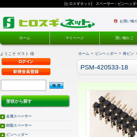
[ヒロスギネット] スペーサー・ピンヘッ
お買い物
ホーム
マイページ
買い物かご
ようこそ ゲスト 様
ホーム
>
ピンヘッダー
>
角ピン
PSM-420533-18
形状から探す
金属スペーサー
樹脂スペーサー
ピンヘッダー