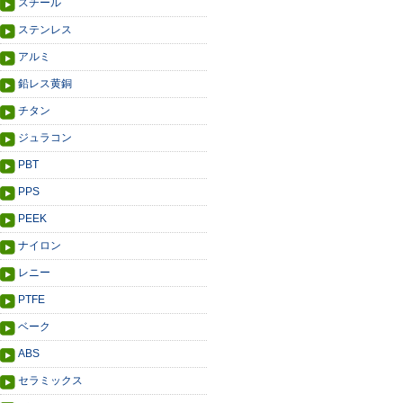
スチール
ステンレス
アルミ
鉛レス黄銅
チタン
ジュラコン
PBT
PPS
PEEK
ナイロン
レニー
PTFE
ベーク
ABS
セラミックス