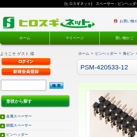
[ヒロスギネット] スペーサー・ピンヘッ
お買い物
ホーム
マイページ
買い物かご
ようこそ ゲスト 様
ホーム
>
ピンヘッダー
>
角ピン
PSM-420533-12
形状から探す
金属スペーサー
樹脂スペーサー
ピンヘッダー