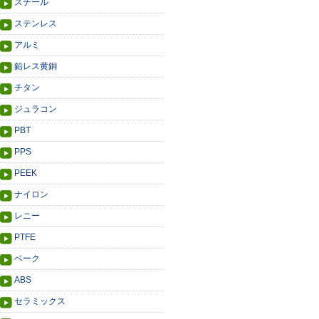
スチール
ステンレス
アルミ
鉛レス黄銅
チタン
ジュラコン
PBT
PPS
PEEK
ナイロン
レニー
PTFE
ベーク
ABS
セラミックス