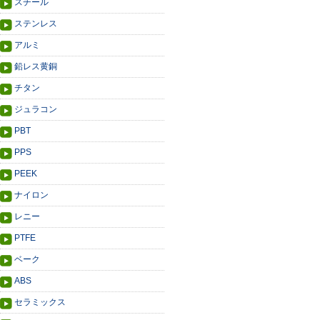
スチール
ステンレス
アルミ
鉛レス黄銅
チタン
ジュラコン
PBT
PPS
PEEK
ナイロン
レニー
PTFE
ベーク
ABS
セラミックス