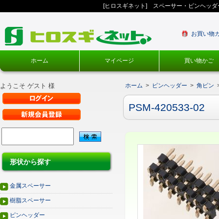
[ヒロスギネット] スペーサー・ピンヘッ
お買い物
ホーム
マイページ
買い物かご
ようこそ ゲスト 様
ホーム
>
ピンヘッダー
>
角ピン
PSM-420533-02
形状から探す
金属スペーサー
樹脂スペーサー
ピンヘッダー