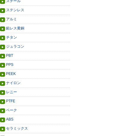
スチール
ステンレス
アルミ
鉛レス黄銅
チタン
ジュラコン
PBT
PPS
PEEK
ナイロン
レニー
PTFE
ベーク
ABS
セラミックス