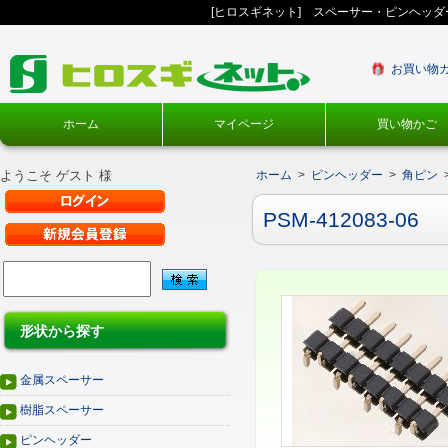
[ヒロスギネット] スペーサー・ピンヘッ
お買い物
ホーム
マイページ
買い物かご
ようこそ ゲスト 様
ホーム
>
ピンヘッダー
>
角ピン
PSM-412083-06
形状から探す
金属スペーサー
樹脂スペーサー
ピンヘッダー