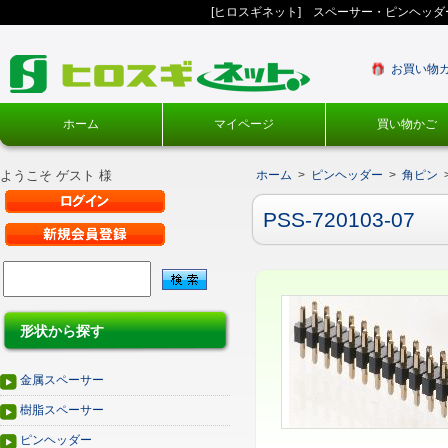
[ヒロスギネット] スペーサー・ピンヘッ
お買い物
ホーム
マイページ
買い物かご
ようこそ ゲスト 様
ホーム
>
ピンヘッダー
>
角ピン
PSS-720103-07
形状から探す
金属スペーサー
樹脂スペーサー
ピンヘッダー