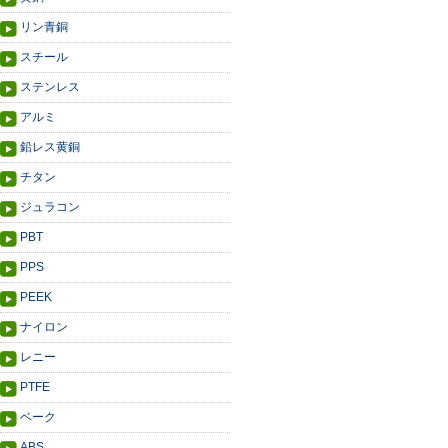
リン青銅
スチール
ステンレス
アルミ
鉛レス黄銅
チタン
ジュラコン
PBT
PPS
PEEK
ナイロン
レニー
PTFE
ベーク
ABS