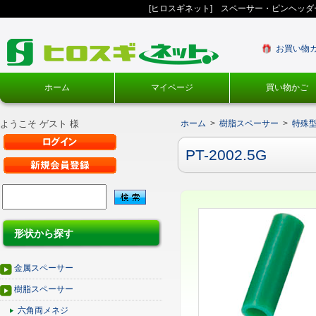
[ヒロスギネット] スペーサー・ピンヘッ
お買い物
ホーム
マイページ
買い物かご
ようこそ ゲスト 様
ホーム
>
樹脂スペーサー
>
特殊
PT-2002.5G
形状から探す
金属スペーサー
樹脂スペーサー
六角両メネジ