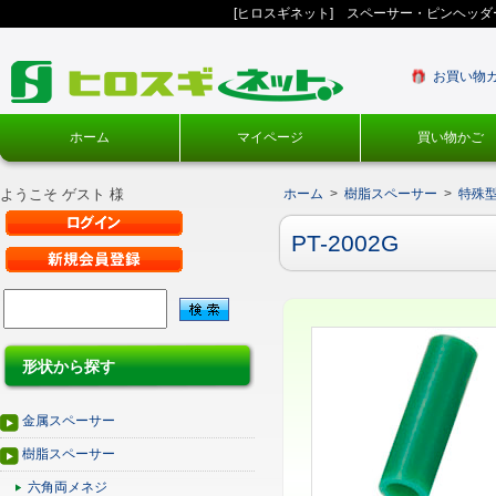
[ヒロスギネット] スペーサー・ピンヘッ
お買い物
ホーム
マイページ
買い物かご
ようこそ ゲスト 様
ホーム
>
樹脂スペーサー
>
特殊
PT-2002G
形状から探す
金属スペーサー
樹脂スペーサー
六角両メネジ