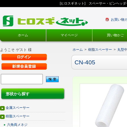
[ヒロスギネット] スペーサー・ピンヘッ
お買い物
ホーム
マイページ
買い物かご
ようこそ ゲスト 様
ホーム
>
樹脂スペーサー
>
丸型
CN-405
形状から探す
金属スペーサー
樹脂スペーサー
六角両メネジ