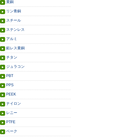
黄銅
リン青銅
スチール
ステンレス
アルミ
鉛レス黄銅
チタン
ジュラコン
PBT
PPS
PEEK
ナイロン
レニー
PTFE
ベーク