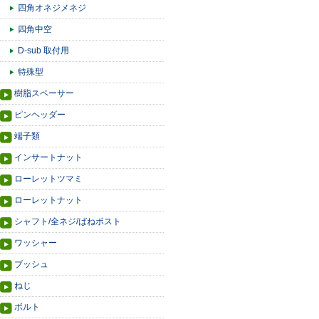
四角オネジメネジ
四角中空
D-sub 取付用
特殊型
樹脂スペーサー
ピンヘッダー
端子類
インサートナット
ローレットツマミ
ローレットナット
シャフト/全ネジ/ばねポスト
ワッシャー
ブッシュ
ねじ
ボルト