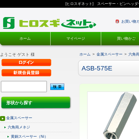
[ヒロスギネット] スペーサー・ピンヘッ
お買い物
ホーム
マイページ
買い物かご
ようこそ ゲスト 様
ホーム
>
金属スペーサー
>
六角
ASB-575E
形状から探す
金属スペーサー
六角両メネジ
黄銅スペーサー（Ni）