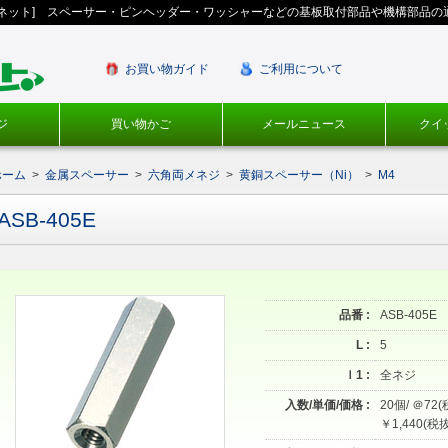
ギネット] スペーサー・ピンヘッダー・ワッシャーなどの基板取付部品や機構部品の
お買い物ガイド
ご利用について
ジ
買い物かご
メールニュース
クイ
ホーム
>
金属スペーサー
>
六角両メネジ
>
黄銅スペーサー（Ni）
>
M4
ASB-405E
品番 :
ASB-405E
L :
5
ｌ1 :
全ネジ
入数/単価/価格 :
20個/ ＠72(
￥1,440(税抜