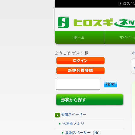
[ヒロス
ホーム
マイペー
ようこそ ゲスト 様
形状から探す
金属スペーサー
六角両メネジ
黄銅スペーサー（Ni）