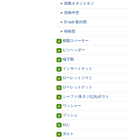
四角オネジメネジ
四角中空
D-sub 取付用
特殊型
樹脂スペーサー
ピンヘッダー
端子類
インサートナット
ローレットツマミ
ローレットナット
シャフト/全ネジ/ばねポスト
ワッシャー
ブッシュ
ねじ
ボルト