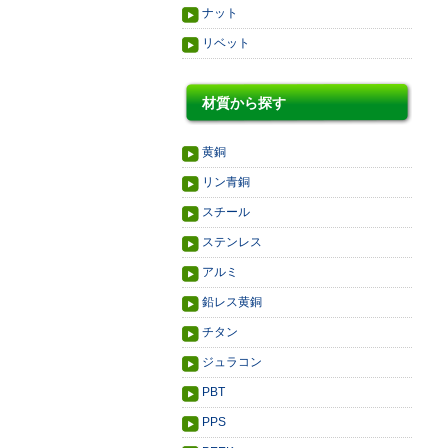
ナット
リベット
材質から探す
黄銅
リン青銅
スチール
ステンレス
アルミ
鉛レス黄銅
チタン
ジュラコン
PBT
PPS