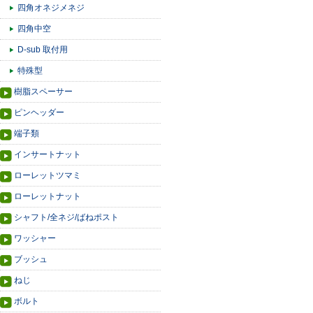
四角オネジメネジ
四角中空
D-sub 取付用
特殊型
樹脂スペーサー
ピンヘッダー
端子類
インサートナット
ローレットツマミ
ローレットナット
シャフト/全ネジ/ばねポスト
ワッシャー
ブッシュ
ねじ
ボルト