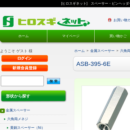
[ヒロスギネット] スペーサー・ピンヘッ
お買い物
ホーム
マイページ
買い物かご
ようこそ ゲスト 様
ホーム
>
金属スペーサー
>
六角
ASB-395-6E
形状から探す
金属スペーサー
六角両メネジ
黄銅スペーサー（Ni）