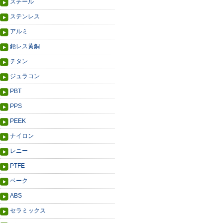
スチール
ステンレス
アルミ
鉛レス黄銅
チタン
ジュラコン
PBT
PPS
PEEK
ナイロン
レニー
PTFE
ベーク
ABS
セラミックス