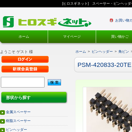
[ヒロスギネット] スペーサー・ピンヘッ
お買い物
ホーム
マイページ
買い物かご
ようこそ ゲスト 様
ホーム
>
ピンヘッダー
>
角ピン
PSM-420833-20TE
形状から探す
金属スペーサー
樹脂スペーサー
ピンヘッダー